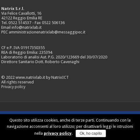
Natrix S.r.l.
Via Felice Cavallotti, 16
42122 Reggio Emilia RE
Tel. 0522 514537 - Fax 0522 506136
Email info@natrixlab.it
PEC amministrazionenatrixlab@messaggipec.it
CF e P. IVA 01917350355
REA di Reggio Emilia: 235394
Laboratorio di analisi Aut. P.G. 2020/123669 del 30/07/2020
Direttore Sanitario Dott. Roberto Cavenaghi
© 2022 www.natrixlab.it by NatrixICT
All rights reserved
Privacy policy
Questo sito utilizza cookies, anche di terze parti. Continuando con la
navigazione acconsenti al loro utilizzo; per disattivarli leggi le istruzioni
nella
privacy policy
.
Ok, ho capito