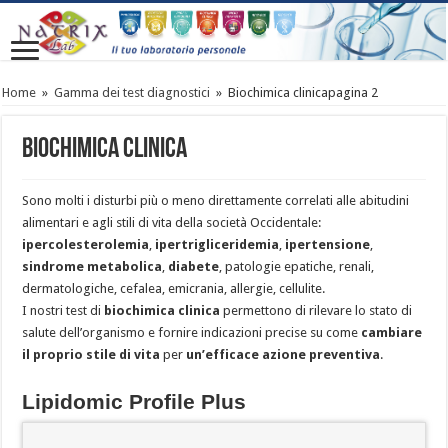
Home
»
Gamma dei test diagnostici
»
Biochimica clinica
pagina 2
Biochimica clinica
Sono molti i disturbi più o meno direttamente correlati alle abitudini
alimentari e agli stili di vita della società Occidentale:
ipercolesterolemia
,
ipertrigliceridemia
,
ipertensione
,
sindrome metabolica
,
diabete
, patologie epatiche, renali,
dermatologiche, cefalea, emicrania, allergie, cellulite.
I nostri test di
biochimica clinica
permettono di rilevare lo stato di
salute dell’organismo e fornire indicazioni precise su come
cambiare
il proprio stile di vita
per
un’efficace azione preventiva
.
Lipidomic Profile Plus