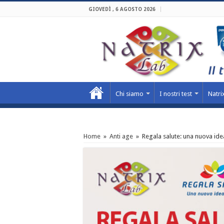
GIOVEDÌ , 6 AGOSTO 2026
Chi siamo
I nostri test
Natrix
Home
»
Anti age
»
Regala salute: una nuova idea