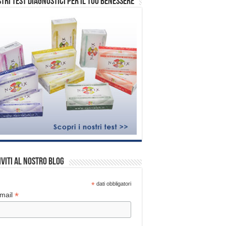
stri test diagnostici per il tuo benessere
iviti al nostro blog
*
dati obbligatori
*
mail