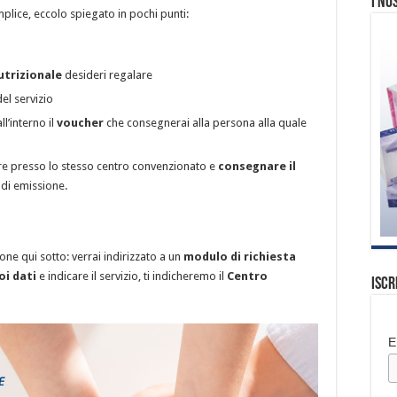
I no
plice, eccolo spiegato in pochi punti:
utrizionale
desideri regalare
el servizio
ll’interno il
voucher
che consegnerai alla persona alla quale
re presso lo stesso centro convenzionato e
consegnare il
 di emissione.
tone qui sotto: verrai indirizzato a un
modulo di richiesta
oi dati
e indicare il servizio, ti indicheremo il
Centro
Iscr
E