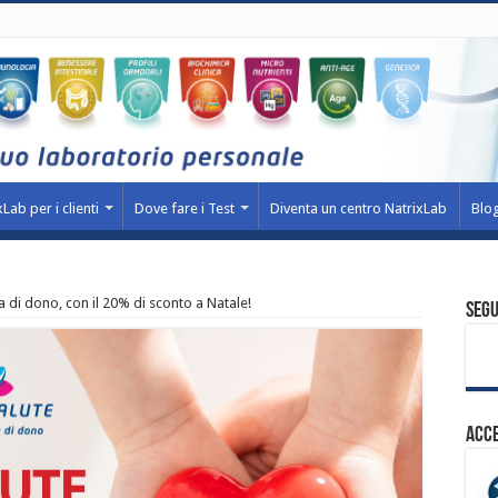
Lab per i clienti
Dove fare i Test
Diventa un centro NatrixLab
Blo
 di dono, con il 20% di sconto a Natale!
Segu
Acce