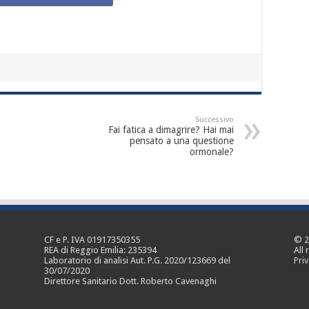
Successivo
Fai fatica a dimagrire? Hai mai
pensato a una questione
ormonale?
CF e P. IVA 01917350355
© 2
REA di Reggio Emilia: 235394
All 
Laboratorio di analisi Aut. P.G. 2020/123669 del
Priv
30/07/2020
Direttore Sanitario Dott. Roberto Cavenaghi