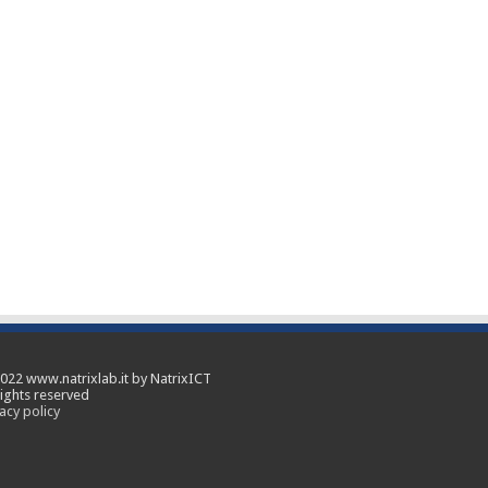
022 www.natrixlab.it by NatrixICT
rights reserved
acy policy