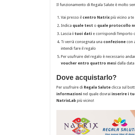
Il funzionamento di Regala Salute è molto sem
Vai presso il
centro Natrix
più vicino a te
Indica
quale test
o
quale protocollo n
Lascia
i tuoi dati
e corrispondi l’importo d
Ti verrà consegnata una
confezione
con a
intendi fare il regalo
Per usufruire del regalo è necessario anda
voucher entro quattro mesi
dalla data
Dove acquistarlo?
Per usufruire di
Regala Salute
clicca sul bot
informazioni
nel quale dovrai
inserire i tu
NatrixLab
più vicino!