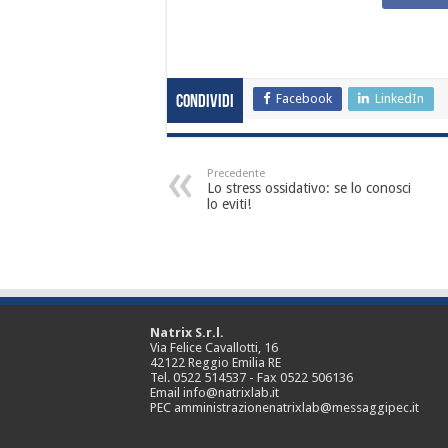
Facebook
LinkedIn
Condividi
Precedente
Lo stress ossidativo: se lo conosci
lo eviti!
Natrix S.r.l.
Via Felice Cavallotti, 16
42122 Reggio Emilia RE
Tel. 0522 514537 - Fax 0522 506136
Email info@natrixlab.it
PEC amministrazionenatrixlab@messaggipec.it