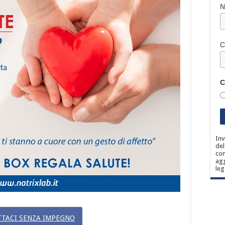
C
C
Inv
del
con
agg
leg
TACI SENZA IMPEGNO