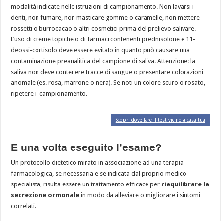
modalità indicate nelle istruzioni di campionamento. Non lavarsi i
denti, non fumare, non masticare gomme o caramelle, non mettere
rossetti o burrocacao o altri cosmetici prima del prelievo salivare.
L’uso di creme topiche o di farmaci contenenti prednisolone e 11-
deossi-cortisolo deve essere evitato in quanto può causare una
contaminazione preanalitica del campione di saliva. Attenzione: la
saliva non deve contenere tracce di sangue o presentare colorazioni
anomale (es. rosa, marrone o nera). Se noti un colore scuro o rosato,
ripetere il campionamento.
Scopri dove fare il test vicino a casa tua
E una volta eseguito l’esame?
Un protocollo dietetico mirato in associazione ad una terapia
farmacologica, se necessaria e se indicata dal proprio medico
specialista, risulta essere un trattamento efficace per
riequilibrare la
secrezione ormonale
in modo da alleviare o migliorare i sintomi
correlati.