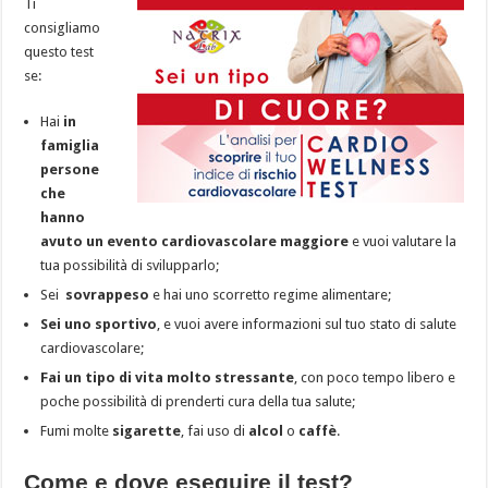
Ti
consigliamo
questo test
se:
Hai
in
famiglia
persone
che
hanno
avuto un evento cardiovascolare maggiore
e vuoi valutare la
tua possibilità di svilupparlo;
Sei
sovrappeso
e hai uno scorretto regime alimentare;
Sei uno sportivo
, e vuoi avere informazioni sul tuo stato di salute
cardiovascolare;
Fai un tipo di vita molto stressante
, con poco tempo libero e
poche possibilità di prenderti cura della tua salute;
Fumi molte
sigarette
, fai uso di
alcol
o
caffè
.
Come e dove eseguire il test?