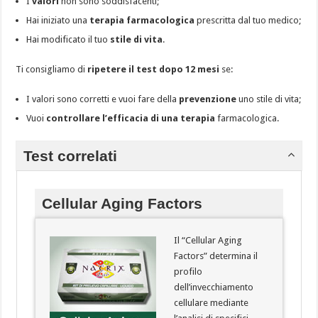
I
valori
non sono soddisfacenti;
Hai iniziato una
terapia farmacologica
prescritta dal tuo medico;
Hai modificato il tuo
stile di vita
.
Ti consigliamo di
ripetere il test dopo 12 mesi
se:
I valori sono corretti e vuoi fare della
prevenzione
uno stile di vita;
Vuoi
controllare l’efficacia di una terapia
farmacologica.
Test correlati
Cellular Aging Factors
Il “Cellular Aging
Factors” determina il
profilo
dell’invecchiamento
cellulare mediante