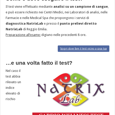
Il test viene effettuato mediante
analisi su un campione di sangue
,
e può essere richiesto nei Centri Medici, nei Laboratori di analisi, nelle
Farmacie e nelle Medical Spa che propongono i servizi di
diagnostica NatrixLab
e presso il
punto prelievi diretto
NatrixLab
di Reggio Emilia.
Preparazione all’esame:
digiuno nelle precedenti 8 ore.
Scopri dove fare il test vicino a casa tua
…e una volta fatto il test?
Nel caso il
test abbia
rilevato un
indice
elevato di
rischio