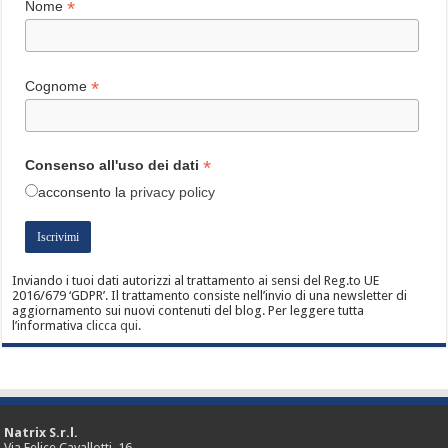
*
Nome
*
Cognome
*
Consenso all'uso dei dati
acconsento
la
privacy policy
Inviando i tuoi dati autorizzi al trattamento ai sensi del Reg.to UE
2016/679 ‘GDPR’. Il trattamento consiste nell’invio di una newsletter di
aggiornamento sui nuovi contenuti del blog. Per leggere tutta
l’informativa
clicca qui
.
Natrix S.r.l.
Via Felice Cavallotti, 16