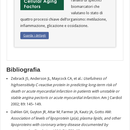
l’analisi di specifici
biomarcatori che
valutano lo stato di
quattro processi chiave dell’organismo: metilazione,
infiammazione, glicazione e ossidazione.
Guarda i dettagli
Bibliografia
Zebrack JS, Anderson JL, Maycock CA, et al.:
Usefulness of
highsensitivity C-reactive protein in predicting long-term risk of
death or acute myocardial infarction in patients with unstable or
stable angina pectoris or acute myocardial infarction.
Am J Cardiol
2002; 89: 145–149.
Dahlen GH, Guyton JR, Attar M, Farmer JA, Kautz JA, Gotto AM:
Association of levels of lipoprotein Lp(a), plasma lipids, and other
lipoproteins with coronary artery disease documented by