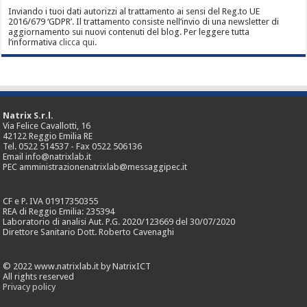
Inviando i tuoi dati autorizzi al trattamento ai sensi del Reg.to UE
2016/679 ‘GDPR’. Il trattamento consiste nell’invio di una newsletter di
aggiornamento sui nuovi contenuti del blog. Per leggere tutta
l’informativa
clicca qui
.
Natrix S.r.l.
Via Felice Cavallotti, 16
42122 Reggio Emilia RE
Tel. 0522 514537 - Fax 0522 506136
Email info@natrixlab.it
PEC amministrazionenatrixlab@messaggipec.it
CF e P. IVA 01917350355
REA di Reggio Emilia: 235394
Laboratorio di analisi Aut. P.G. 2020/123669 del 30/07/2020
Direttore Sanitario Dott. Roberto Cavenaghi
© 2022 www.natrixlab.it by NatrixICT
All rights reserved
Privacy policy