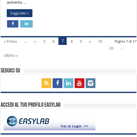
aumenta ...
Leggi tutto »
7
« Primo
...
«
5
6
8
9
»
10
Pagina 7 di 27
20
...
Ultimo »
Seguici su
Accedi al tuo profilo EasyLab