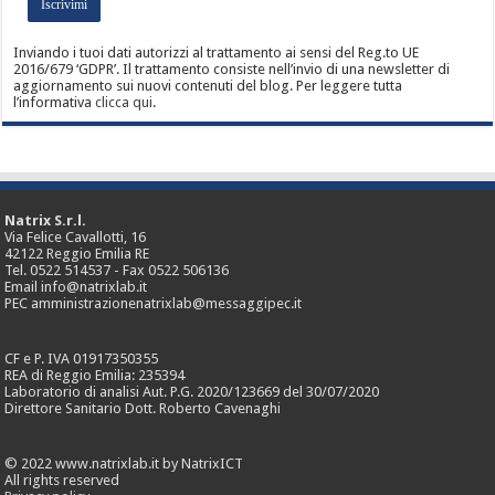
Inviando i tuoi dati autorizzi al trattamento ai sensi del Reg.to UE
2016/679 ‘GDPR’. Il trattamento consiste nell’invio di una newsletter di
aggiornamento sui nuovi contenuti del blog. Per leggere tutta
l’informativa
clicca qui
.
Natrix S.r.l.
Via Felice Cavallotti, 16
42122 Reggio Emilia RE
Tel. 0522 514537 - Fax 0522 506136
Email info@natrixlab.it
PEC amministrazionenatrixlab@messaggipec.it
CF e P. IVA 01917350355
REA di Reggio Emilia: 235394
Laboratorio di analisi Aut. P.G. 2020/123669 del 30/07/2020
Direttore Sanitario Dott. Roberto Cavenaghi
© 2022 www.natrixlab.it by NatrixICT
All rights reserved