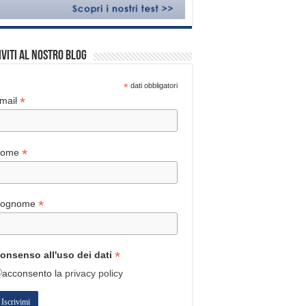
iviti al nostro blog
*
dati obbligatori
*
mail
*
Nome
*
ognome
*
onsenso all'uso dei dati
acconsento
la
privacy policy