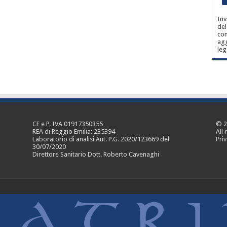
Inv
del
con
agg
leg
CF e P. IVA 01917350355
© 2
REA di Reggio Emilia: 235394
All 
Laboratorio di analisi Aut. P.G. 2020/123669 del
Priv
30/07/2020
Direttore Sanitario Dott. Roberto Cavenaghi