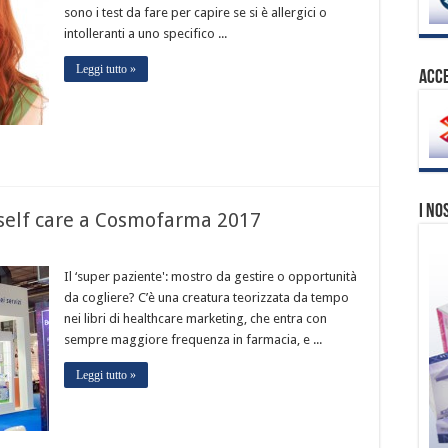
sono i test da fare per capire se si è allergici o
intolleranti a uno specifico ...
Leggi tutto »
ACCE
I no
l self care a Cosmofarma 2017
Il ‘super paziente': mostro da gestire o opportunità
da cogliere? C’è una creatura teorizzata da tempo
nei libri di healthcare marketing, che entra con
sempre maggiore frequenza in farmacia, e ...
Leggi tutto »