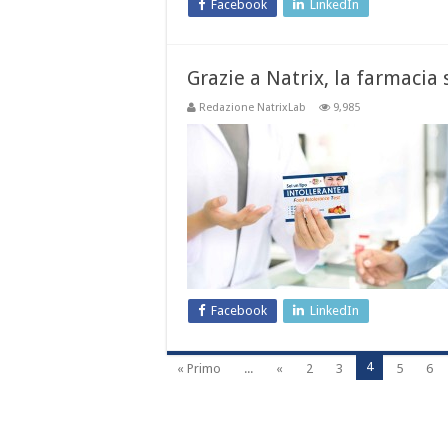
Facebook
LinkedIn
Grazie a Natrix, la farmacia
Redazione NatrixLab
9,985
Facebook
LinkedIn
4
« Primo
...
«
2
3
5
6