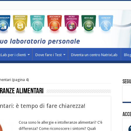
Lab per i clienti
Dove fare i Test
Diventa un centro NatrixLab
Blo
mentari
(pagina 4)
Segu
eranze alimentari
ntari: è tempo di fare chiarezza!
Acce
Cosa sono le allergie e intolleranze alimentari? C’è
differenza? Come riconoscere i sintomi? Quali