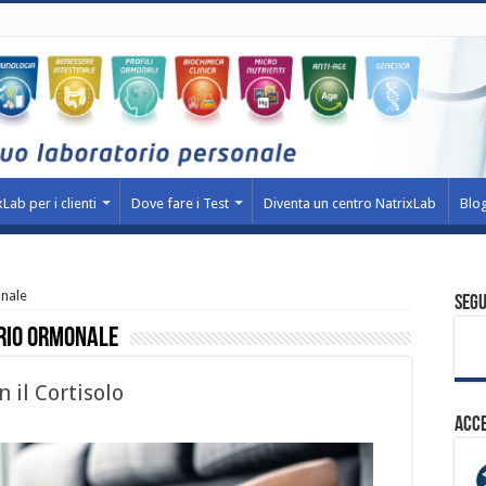
Lab per i clienti
Dove fare i Test
Diventa un centro NatrixLab
Blo
onale
Segu
brio ormonale
n il Cortisolo
Acce