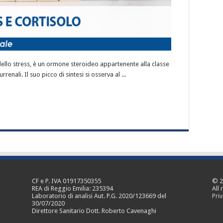
ello stress, è un ormone steroideo appartenente alla classe
enali. Il suo picco di sintesi si osserva al ...
CF e P. IVA 01917350355
© 2
REA di Reggio Emilia: 235394
All 
Laboratorio di analisi Aut. P.G. 2020/123669 del
Priv
30/07/2020
Direttore Sanitario Dott. Roberto Cavenaghi