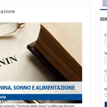
tazione
Iscr
E
C
C
l cortisolo, “l’ormone dello stress” e delle sue funzioni