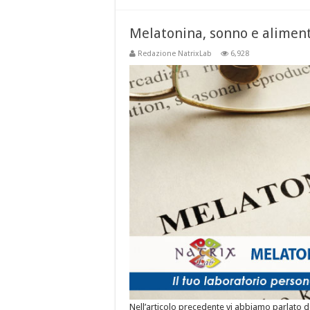
Melatonina, sonno e alimen
Redazione NatrixLab
6,928
Nell’articolo precedente vi abbiamo parlato de