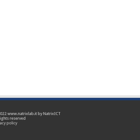
022 www.natrixlab.it by NatrixICT
rights reserved
acy policy