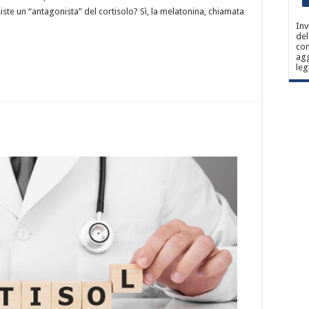
iste un “antagonista” del cortisolo? Sì, la melatonina, chiamata
Inv
del
con
agg
leg