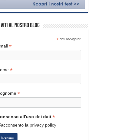
iviti al nostro blog
*
dati obbligatori
*
mail
*
Nome
*
ognome
*
onsenso all'uso dei dati
acconsento
la
privacy policy