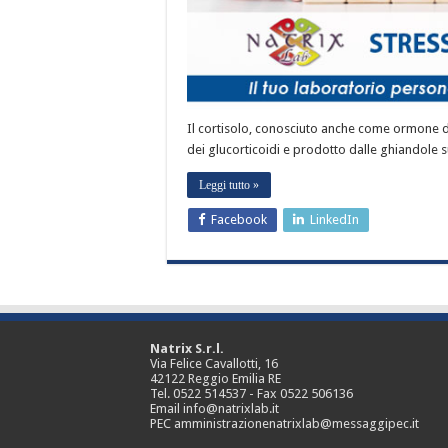
Il cortisolo, conosciuto anche come ormone d
dei glucorticoidi e prodotto dalle ghiandole surr
Leggi tutto »
Facebook
LinkedIn
Natrix S.r.l.
Via Felice Cavallotti, 16
42122 Reggio Emilia RE
Tel. 0522 514537 - Fax 0522 506136
Email info@natrixlab.it
PEC amministrazionenatrixlab@messaggipec.it