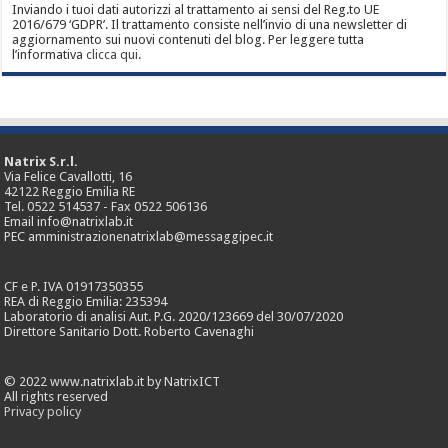
Inviando i tuoi dati autorizzi al trattamento ai sensi del Reg.to UE
2016/679 ‘GDPR’. Il trattamento consiste nell’invio di una newsletter di
aggiornamento sui nuovi contenuti del blog. Per leggere tutta
l’informativa
clicca qui
.
Natrix S.r.l.
Via Felice Cavallotti, 16
42122 Reggio Emilia RE
Tel. 0522 514537 - Fax 0522 506136
Email info@natrixlab.it
PEC amministrazionenatrixlab@messaggipec.it
CF e P. IVA 01917350355
REA di Reggio Emilia: 235394
Laboratorio di analisi Aut. P.G. 2020/123669 del 30/07/2020
Direttore Sanitario Dott. Roberto Cavenaghi
© 2022 www.natrixlab.it by NatrixICT
All rights reserved
Privacy policy