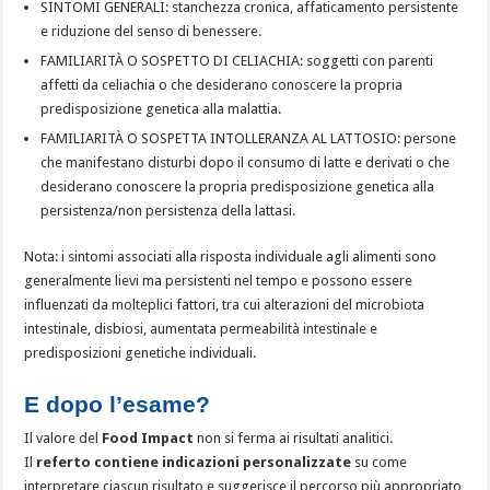
SINTOMI GENERALI: stanchezza cronica, affaticamento persistente
e riduzione del senso di benessere.
FAMILIARITÀ O SOSPETTO DI CELIACHIA: soggetti con parenti
affetti da celiachia o che desiderano conoscere la propria
predisposizione genetica alla malattia.
FAMILIARITÀ O SOSPETTA INTOLLERANZA AL LATTOSIO: persone
che manifestano disturbi dopo il consumo di latte e derivati o che
desiderano conoscere la propria predisposizione genetica alla
persistenza/non persistenza della lattasi.
Nota: i sintomi associati alla risposta individuale agli alimenti sono
generalmente lievi ma persistenti nel tempo e possono essere
influenzati da molteplici fattori, tra cui alterazioni del microbiota
intestinale, disbiosi, aumentata permeabilità intestinale e
predisposizioni genetiche individuali.
E dopo l’esame?
Il valore del
Food Impact
non si ferma ai risultati analitici.
Il
referto contiene indicazioni personalizzate
su come
interpretare ciascun risultato e suggerisce il percorso più appropriato