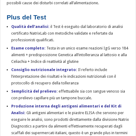
possibili cause dei disturbi correlati all’alimentazione.
Plus del Test
Qualità dell’analisi:
il Test è eseguito dal laboratorio di analisi
certificato NatrixLab con metodiche validate e refertate da
professionisti qualificati.
Esame completo:
Testa in un unico esame reazioni IgG verso 184
alimenti + predisposizione Genetica all’intolleranza al lattosio e alla
Celiachia + Indice di reattività al glutine
Consiglio nutrizionale integrato:
Il referto include
l’interpretazione dei risultati e le indicazioni nutrizionali con il
protocollo di recupero della tolleranza
Semplicità del prelievo:
effettuabile sia con sangue venoso sia
con prelievo capillare più un tampone buccale.
Produzione interna degli antigeni alimentari e del Kit di
Analisi:
Gli antigeni alimentari e le piastre ELISA che servono per
eseguire le analisi, sono prodotti direttamente dalla divisione Natrix
Diagnostics a partire da alimenti effettivamente recuperati dagli
scaffali dei supermercati italiani, questo è un grande plus in termini