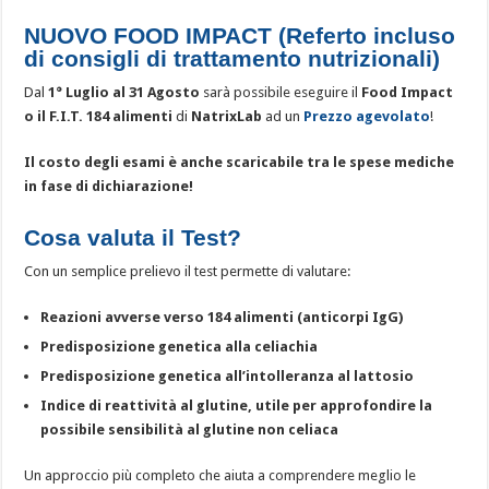
NUOVO FOOD IMPACT (Referto incluso
di consigli di trattamento nutrizionali)
Dal
1° Luglio al 31 Agosto
sarà possibile eseguire il
Food Impact
o il F.I.T. 184 alimenti
di
NatrixLab
ad un
Prezzo agevolato
!
Il costo degli esami è anche scaricabile tra le spese mediche
in fase di dichiarazione!
Cosa valuta il Test?
Con un semplice prelievo il test permette di valutare:
Reazioni avverse verso 184 alimenti (anticorpi IgG)
Predisposizione genetica alla celiachia
Predisposizione genetica all’intolleranza al lattosio
Indice di reattività al glutine, utile per approfondire la
possibile sensibilità al glutine non celiaca
Un approccio più completo che aiuta a comprendere meglio le